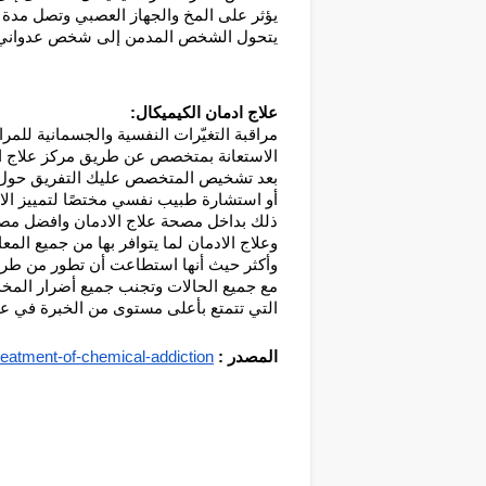
يؤثر على المخ والجهاز العصبي وتصل مدة تأثيره حتى 10 ساعات على عكس الم
يتحول الشخص المدمن إلى شخص عدواني
علاج ادمان الكيميكال:
مراقبة التغيّرات النفسية والجسمانية للمر
الاستعانة بمتخصص عن طريق مركز علاج ا
بعد تشخيص المتخصص عليك التفريق حول أ
أو استشارة طبيب نفسي مختصًا لتمييز الاعت
ذلك بداخل مصحة علاج الادمان وافضل مص
وعلاج الادمان لما يتوافر بها من جميع المع
وأكثر حيث أنها استطاعت أن تطور من طرق ا
مع جميع الحالات وتجنب جميع أضرار المخدر
التي تتمتع بأعلى مستوى من الخبرة في عل
المصدر :
eatment-of-chemical-addiction