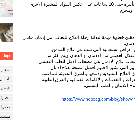
واد المخدرة الأخرى.
 ومجرم.
اهقين خطوة مهمة لبداية رحلة العلاج للتعافي من إدمان مخدر 
الكيميكال
.
دمان.
عراض انسحابية التى تستدعي علاج المدمن، 
لال العصبي من الادمان أو الذهان ويتم أكثر من 
Tags
حات علاج الادمان هي مصحات الامل للطب النفسي 
ايير التي تشير لاختيار افضل مصحة علاج إدمان
أسعار ع
لعلاج التقليدية ودمجها بالطرق الحديثة لتتناسب 
الجنس
ات و الخدمات والإقامات الفندقية والفرق الطبية 
اج الادمان والطب النفسي.
المخدر
مخدر ا
https://www.hopeeg.com/blog/show/tr
مخدر ال
مستشفى